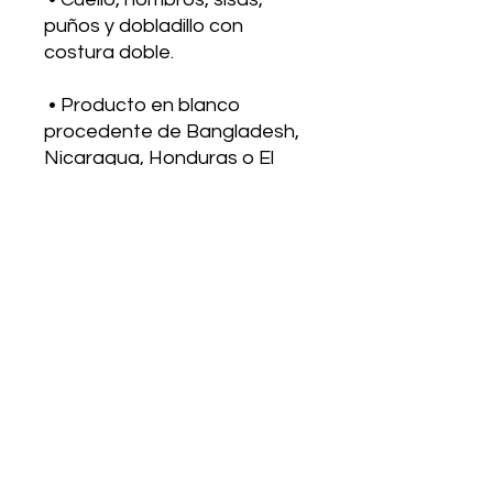
puños y dobladillo con 
 • Producto en blanco 
procedente de Bangladesh, 
Nicaragua, Honduras o El 
 Este producto se fabrica 
especialmente para usted 
en cuanto realiza su pedido, 
por lo que tardamos un poco 
más en entregárselo. 
Fabricar productos bajo 
demanda en lugar de al por 
mayor ayuda a reducir la 